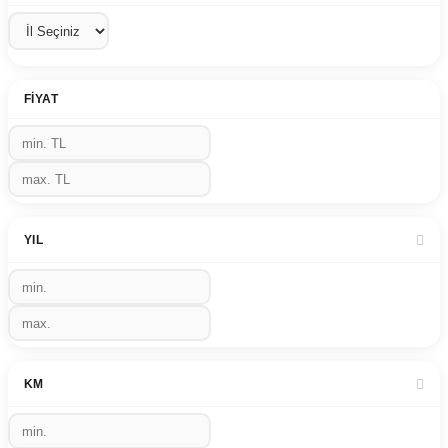
FIYAT
YIL
KM