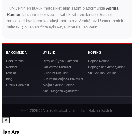
Türkiye'nin en büyük motosiklet alım satım platformunda
Aprilia
Runner
ilanlarını inceleyebilir, satılık sıfır ve ikinci el Runner
motosiklet fiyatlarını karşılaştırabilirsiniz. Aradığınız Runner modeli
bulmak için ilanları filtreleyin veya ücretsiz ilan verin.
HAKKIMIZDA
ÜYELIK
DOPING
Hakkımızda
Bireysel Üyelik Paketleri
Doping Nedir?
Reklam
İlan Verme Kuralları
Doping Satın Alma Şartları
İletişim
Kullanım Koşulları
Sık Sorulan Sorular
Blog
Kurumsal Mağaza Paketleri
Gizlilik Politikası
Mağaza Açma Şartları
Nasıl Mağaza Açabilirim?
2021-2026 © Motosikletalsat.com — Tüm Hakları Saklıdır.
×
İlan Ara