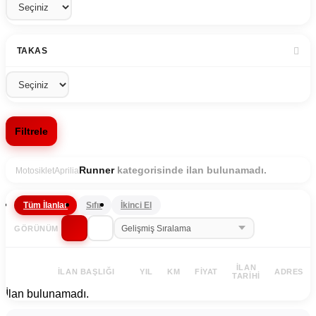
TAKAS
Filtrele
kategorisinde ilan bulunamadı.
Runner
Motosiklet
Aprilia
Tüm İlanlar
Sıfır
İkinci El
GÖRÜNÜM
İLAN
İLAN BAŞLIĞI
YIL
KM
FIYAT
ADRES
TARIHI
İlan bulunamadı.