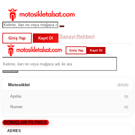
Sanayi Rehberi
Giriş Yap
Kayıt Ol
Giriş Yap
Kayıt Ol
Motosiklet
(6426)
Aprilia
(9)
Runner
(0)
SONUÇLARI FİLTRELE
ADRES