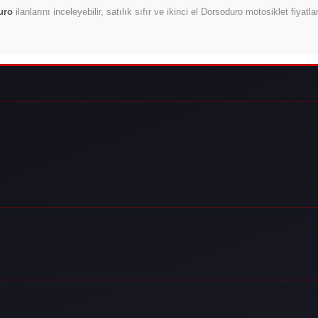
uro
ilanlarını inceleyebilir, satılık sıfır ve ikinci el Dorsoduro motosiklet fiyatl