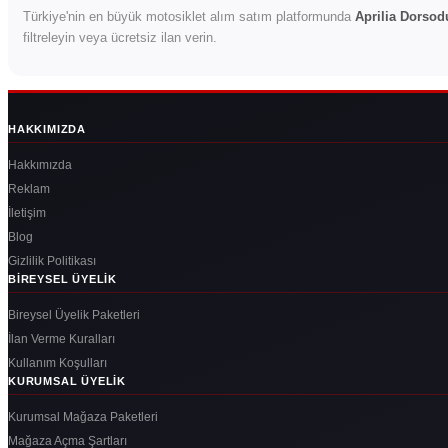
Türkiye'nin en büyük motosiklet alım satım platformunda
Aprilia Dorsod
filtreleyin veya ücretsiz ilan verin.
HAKKIMIZDA
Hakkımızda
Reklam
İletişim
Blog
Gizlilik Politikası
BIREYSEL ÜYELIK
Bireysel Üyelik Paketleri
İlan Verme Kuralları
Kullanım Koşulları
KURUMSAL ÜYELIK
Kurumsal Mağaza Paketleri
Mağaza Açma Şartları