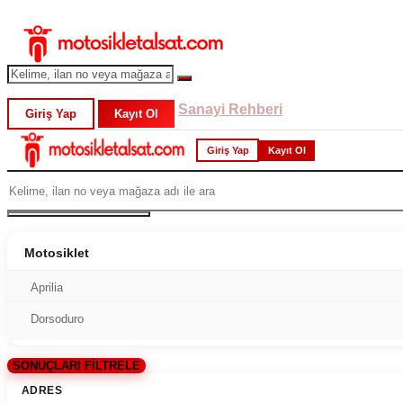
Sanayi Rehberi
Giriş Yap
Kayıt Ol
Giriş Yap
Kayıt Ol
Motosiklet
Aprilia
Dorsoduro
SONUÇLARI FİLTRELE
ADRES