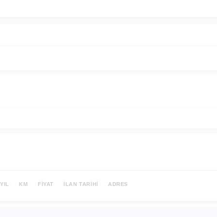
YIL
KM
FIYAT
İLAN TARIHI
ADRES