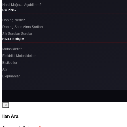
Nasıl Mağaza Açabilirim?
DOPING
Doping Nedir?
Doping Satın Alma Şartları
Sık Sorulan Sorular
HIZLI ERIŞIM
Motosikletler
Elektrikli Motosikletler
Bisikletler
Atv
Ekipmanlar
×
İlan Ara