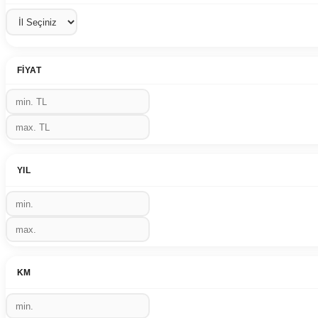
FIYAT
YIL
KM