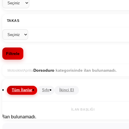
TAKAS
Filtrele
kategorisinde ilan bulunamadı.
Dorsoduro
Motosiklet
Aprilia
Tüm İlanlar
Sıfır
İkinci El
İLAN BAŞLIĞI
İlan bulunamadı.