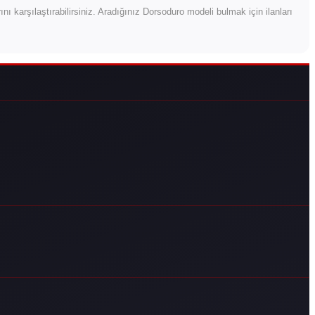
arını karşılaştırabilirsiniz. Aradığınız Dorsoduro modeli bulmak için ilanları