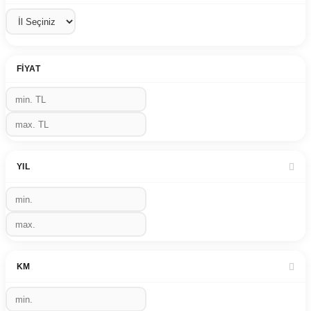
FIYAT
YIL
KM