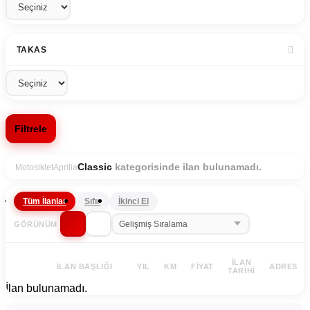
TAKAS
Filtrele
kategorisinde ilan bulunamadı.
Classic
Motosiklet
Aprilia
Tüm İlanlar
Sıfır
İkinci El
GÖRÜNÜM
İLAN
İLAN BAŞLIĞI
YIL
KM
FIYAT
ADRES
TARIHI
İlan bulunamadı.