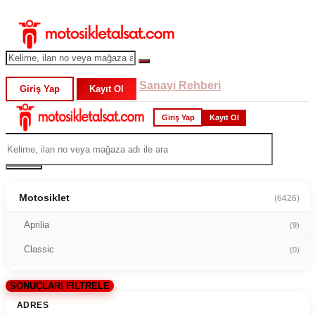
Sanayi Rehberi
Giriş Yap
Kayıt Ol
Giriş Yap
Kayıt Ol
Motosiklet
(6426)
Aprilia
(9)
Classic
(0)
SONUÇLARI FİLTRELE
ADRES