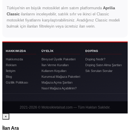
Türkiye'nin en büyük motosiklet alım satım platformunda
Aprilia
Classic
ilanlarını inceleyebilir, satılık sıfır ve ikinci el Classic
motosiklet fiyatlarını karşılaştırabilirsiniz. Aradığınız Classic modeli
bulmak için ilanları filtreleyin veya ücretsiz ilan verin.
HAKKIMIZDA
ÜYELIK
DOPING
Hakkımızda
Bireysel Üyelik Paketleri
Doping Nedir?
Reklam
İlan Verme Kuralları
Doping Satın Alma Şartları
İletişim
Kullanım Koşulları
Sık Sorulan Sorular
Blog
Kurumsal Mağaza Paketleri
Gizlilik Politikası
Mağaza Açma Şartları
Nasıl Mağaza Açabilirim?
2021-2026 © Motosikletalsat.com — Tüm Hakları Saklıdır.
×
İlan Ara