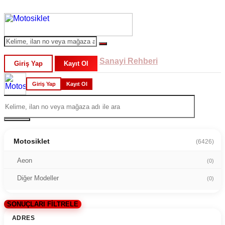
Sanayi Rehberi
Giriş Yap
Kayıt Ol
Giriş Yap
Kayıt Ol
Motosiklet
(6426)
Aeon
(0)
Diğer Modeller
(0)
SONUÇLARI FİLTRELE
ADRES