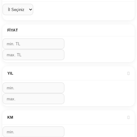
FIYAT
YIL
KM