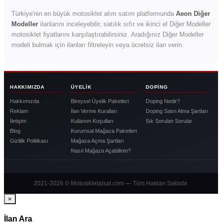
Türkiye'nin en büyük motosiklet alım satım platformunda
Aeon Diğer
Modeller
ilanlarını inceleyebilir, satılık sıfır ve ikinci el Diğer Modeller
motosiklet fiyatlarını karşılaştırabilirsiniz. Aradığınız Diğer Modeller
modeli bulmak için ilanları filtreleyin veya ücretsiz ilan verin.
HAKKIMIZDA
ÜYELIK
DOPING
Hakkımızda
Bireysel Üyelik Paketleri
Doping Nedir?
Reklam
İlan Verme Kuralları
Doping Satın Alma Şartları
İletişim
Kullanım Koşulları
Sık Sorulan Sorular
Blog
Kurumsal Mağaza Paketleri
Gizlilik Politikası
Mağaza Açma Şartları
Nasıl Mağaza Açabilirim?
2021-2026 © Motosikletalsat.com — Tüm Hakları Saklıdır.
×
İlan Ara