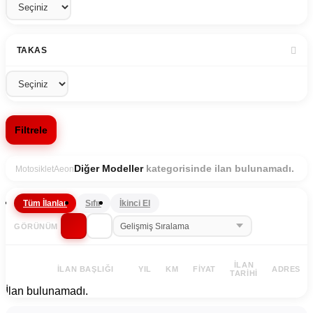
TAKAS
Filtrele
kategorisinde ilan bulunamadı.
Diğer Modeller
Motosiklet
Aeon
Tüm İlanlar
Sıfır
İkinci El
GÖRÜNÜM
İLAN
İLAN BAŞLIĞI
YIL
KM
FIYAT
ADRES
TARIHI
İlan bulunamadı.