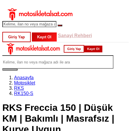
Sanayi Rehberi
Giriş Yap
Kayıt Ol
Giriş Yap
Kayıt Ol
Anasayfa
Motosiklet
RKS
RK150-S
RKS Freccia 150 | Düşük
KM | Bakımlı | Masrafsız |
Kurye Uygun