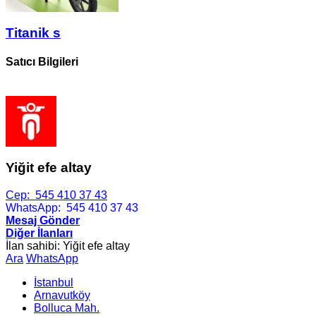
Titanik s
Satıcı Bilgileri
Yiğit efe altay
Cep:
545 410 37 43
WhatsApp:
545 410 37 43
Mesaj Gönder
Diğer İlanları
İlan sahibi: Yiğit efe altay
Ara
WhatsApp
İstanbul
Arnavutköy
Bolluca Mah.