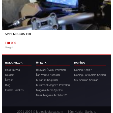
Sıfır FRECCIA 150
110.000
Yozgat
HAKKIMIZDA
ÜYELIK
DOPING
Hakkımızda
Bireysel Üyelik Paketleri
Doping Nedir?
Reklam
İlan Verme Kuralları
Doping Satın Alma Şartları
İletişim
Kullanım Koşulları
Sık Sorulan Sorular
Blog
Kurumsal Mağaza Paketleri
Gizlilik Politikası
Mağaza Açma Şartları
Nasıl Mağaza Açabilirim?
2021-2026 © Motosikletalsat.com — Tüm Hakları Saklıdır.