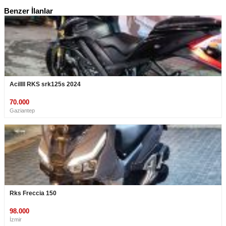
Benzer İlanlar
Acillll RKS srk125s 2024
70.000
Gaziantep
Rks Freccia 150
98.000
İzmir