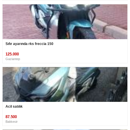
Sıfır ayarında rks freccia 150
125.000
Gaziantep
Acil satılık
87.500
Balıkesir