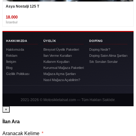
Asya Nostalji 125 T
18.000
İstanbul
HAKKIMIZDA
ÜYELIK
DOPING
Hakkımızda
Bireysel Üyelik Paketleri
Doping Nedir?
Reklam
İlan Verme Kuralları
Doping Satın Alma Şartları
İletişim
Kullanım Koşulları
Sık Sorulan Sorular
Blog
Kurumsal Mağaza Paketleri
Gizlilik Politikası
Mağaza Açma Şartları
Nasıl Mağaza Açabilirim?
2021-2026 © Motosikletalsat.com — Tüm Hakları Saklıdır.
×
İlan Ara
Aranacak Kelime
*