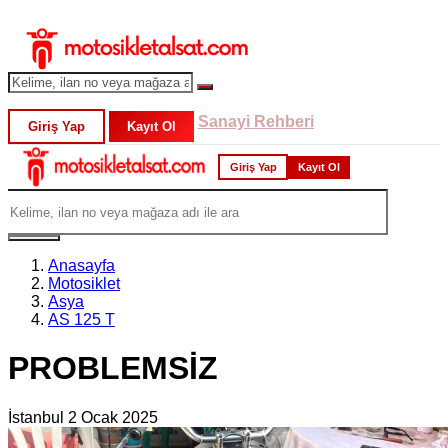
Sanayi Rehberi
Giriş Yap
Kayıt Ol
Giriş Yap
Kayıt Ol
Anasayfa
Motosiklet
Asya
AS 125 T
PROBLEMSİZ
İstanbul
2 Ocak 2025