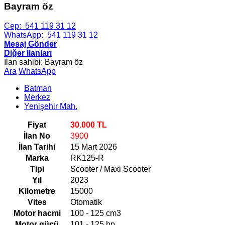
Bayram öz
Cep:
541 119 31 12
WhatsApp:
541 119 31 12
Mesaj Gönder
Diğer İlanları
İlan sahibi: Bayram öz
Ara
WhatsApp
Batman
Merkez
Yenişehir Mah.
Fiyat
30.000 TL
İlan No
3900
İlan Tarihi
15 Mart 2026
Marka
RK125-R
Tipi
Scooter / Maxi Scooter
Yıl
2023
Kilometre
15000
Vites
Otomatik
Motor hacmi
100 - 125 cm3
Motor gücü
101 - 125 hp