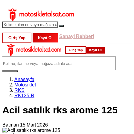
Sanayi Rehberi
Giriş Yap
Kayıt Ol
Giriş Yap
Kayıt Ol
Anasayfa
Motosiklet
RKS
RK125-R
Acil satılık rks arome 125
Batman
15 Mart 2026