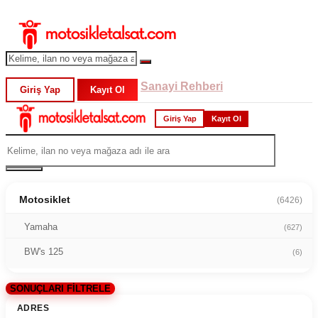
Sanayi Rehberi
Giriş Yap
Kayıt Ol
Giriş Yap
Kayıt Ol
Motosiklet
(6426)
Yamaha
(627)
BW's 125
(6)
SONUÇLARI FİLTRELE
ADRES