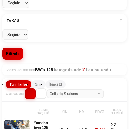
TAKAS
Filtrele
2
kategorisinde
ilan bulundu.
BW's 125
Motosiklet
Yamaha
Tüm İlanlar
Sıfır
İkinci El
GÖRÜNÜM
İLAN
İLAN
YIL
KM
FIYAT
BAŞLIĞI
TARIHI
Yamaha
22
bws 125