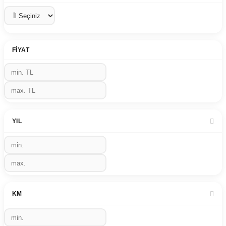
FIYAT
YIL
KM